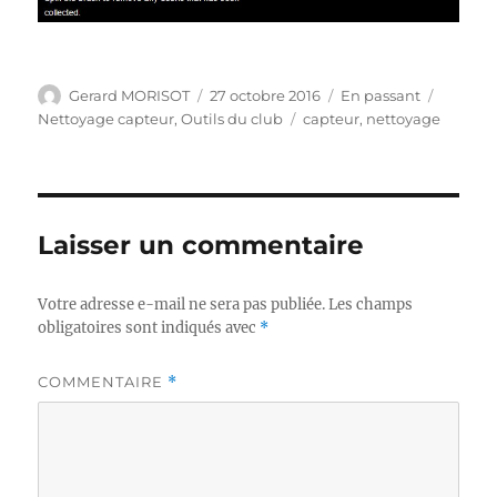
Auteur
Publié
Format
Catégor
Gerard MORISOT
27 octobre 2016
En passant
le
Étiquettes
Nettoyage capteur
,
Outils du club
capteur
,
nettoyage
Laisser un commentaire
Votre adresse e-mail ne sera pas publiée.
Les champs
obligatoires sont indiqués avec
*
COMMENTAIRE
*