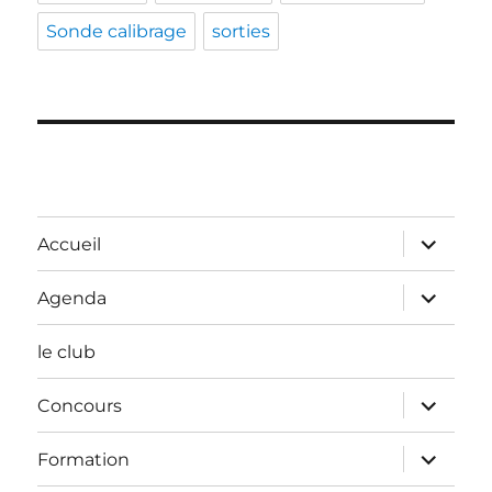
Sonde calibrage
sorties
ouvrir
Accueil
le
sous-
menu
ouvrir
Agenda
le
sous-
menu
le club
ouvrir
Concours
le
sous-
menu
ouvrir
Formation
le
sous-