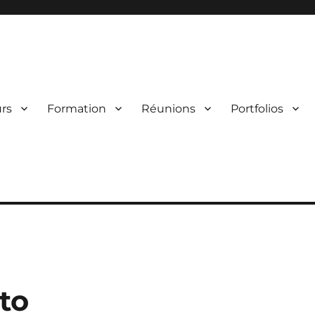
mpiègne – PVCC
rs
Formation
Réunions
Portfolios
oto