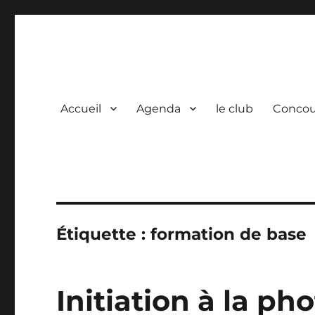
Photo Vidéo Club de Co
La photo, une passion partagée.
Accueil
Agenda
le club
Concou
Étiquette :
formation de base
Initiation à la ph