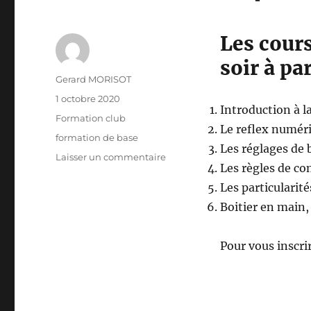
Les cours
soir à pa
Auteur
Gerard MORISOT
Publié
1 octobre 2020
Introduction à l
le
Catégories
Formation club
Le reflex numér
Étiquettes
formation de base
Les réglages de 
sur
Laisser un commentaire
Les règles de co
Initiation
à
Les particularit
la
Boitier en main,
photo
Pour vous inscri