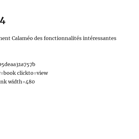
 4
ment Calaméo des fonctionnalités intéressantes
05deaa31a757b
=book clickto=view
ank width=480