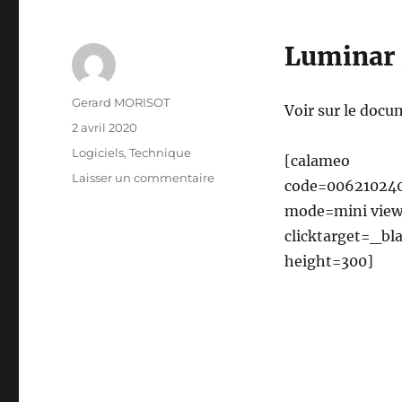
Luminar
Auteur
Gerard MORISOT
Voir sur le docu
Publié
2 avril 2020
le
Catégories
Logiciels
,
Technique
[calameo
sur
Laisser un commentaire
code=00621024
Découverte
mode=mini view
de
Luminar
clicktarget=_bl
height=300]