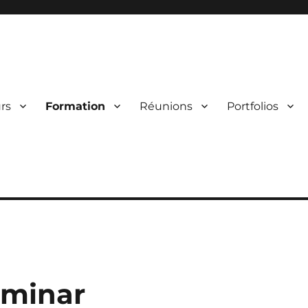
mpiègne – PVCC
rs
Formation
Réunions
Portfolios
uminar