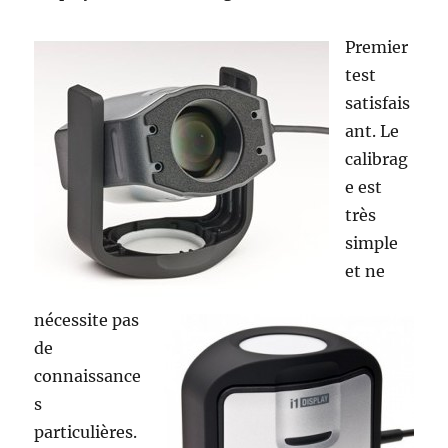
Premier
test
satisfais
ant. Le
calibrag
e est
très
simple
et ne
nécessite pas
de
connaissance
s
particulières.