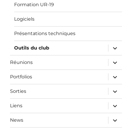
Formation UR-19
Logiciels
Présentations techniques
ouvrir
Outils du club
le
sous-
menu
ouvrir
Réunions
le
sous-
menu
ouvrir
Portfolios
le
sous-
menu
ouvrir
Sorties
le
sous-
menu
ouvrir
Liens
le
sous-
menu
ouvrir
News
le
sous-