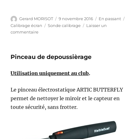
Auteur
Publié
Format
Catég
Gerard MORISOT
9 novembre 2016
En passant
le
Étiquettes
Calibrage écran
Sonde calibrage
Laisser un
sur
commentaire
Sonde
de
calibrage
Pinceau de depoussièrage
i1
Display
Pro
Utilisation uniquement au club
.
Le pinceau électrostatique ARTIC BUTTERFLY
permet de nettoyer le miroir et le capteur en
toute sécurité, sans frotter.