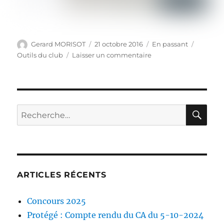
Auteur
Publié
Format
Catégor
Gerard MORISOT
21 octobre 2016
En passant
le
sur
Outils du club
Laisser un commentaire
Tente
à
lumière
RE
Recherche
pour :
ARTICLES RÉCENTS
Concours 2025
Protégé : Compte rendu du CA du 5-10-2024