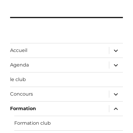
ouvrir
Accueil
le
sous-
menu
ouvrir
Agenda
le
sous-
menu
le club
ouvrir
Concours
le
sous-
menu
ouvrir
Formation
le
sous-
menu
Formation club