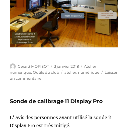
Auteur
Publié
Catégories
Gerard MORISOT
3 janvier 2018
Atelier
le
Étiquettes
numérique
,
Outils du club
atelier
,
numérique
Laisser
sur
un commentaire
Atelier
numérique
Sonde de calibrage i1 Display Pro
L’ avis des personnes ayant utilisé la sonde i1
Display Pro est très mitigé.