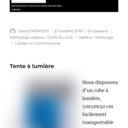
Auteur
Publié
Format
Catégor
Gerard MORISOT
27 octobre 2016
En passant
le
Étiquettes
Nettoyage capteur
,
Outils du club
capteur
,
nettoyage
sur
Laisser un commentaire
Pinceau
de
depoussièrage
Tente à lumière
Nous disposons
d’un cube à
lumière,
50x50x50 cm
facilement
transportable