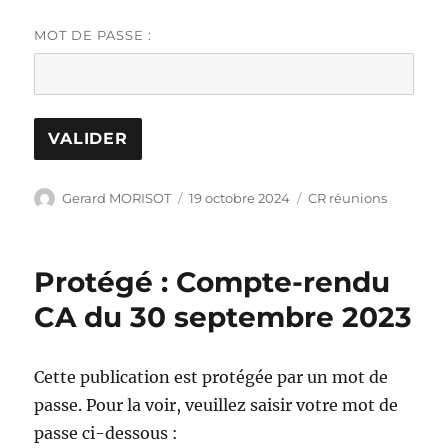
MOT DE PASSE :
Auteur
Publié
Catégories
Gerard MORISOT
19 octobre 2024
CR réunions
le
Protégé : Compte-rendu
CA du 30 septembre 2023
Cette publication est protégée par un mot de
passe. Pour la voir, veuillez saisir votre mot de
passe ci-dessous :