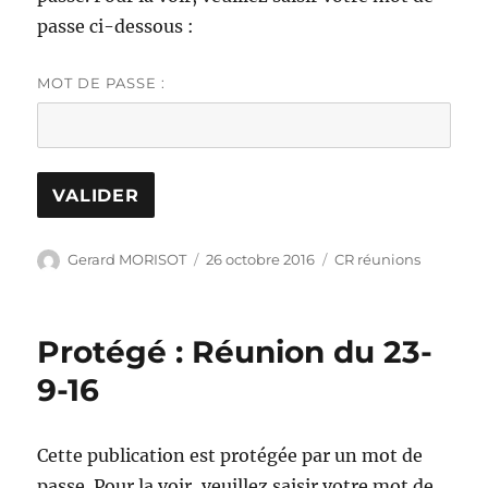
passe ci-dessous :
MOT DE PASSE :
Auteur
Publié
Catégories
Gerard MORISOT
26 octobre 2016
CR réunions
le
Protégé : Réunion du 23-
9-16
Cette publication est protégée par un mot de
passe. Pour la voir, veuillez saisir votre mot de