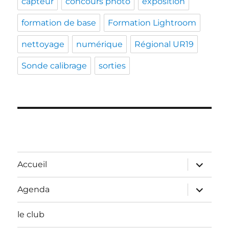
capteur
concours photo
exposition
formation de base
Formation Lightroom
nettoyage
numérique
Régional UR19
Sonde calibrage
sorties
ouvrir
Accueil
le
sous-
menu
ouvrir
Agenda
le
sous-
menu
le club