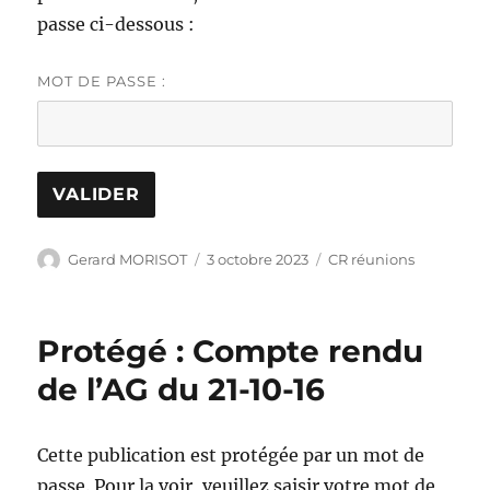
passe ci-dessous :
MOT DE PASSE :
Auteur
Publié
Catégories
Gerard MORISOT
3 octobre 2023
CR réunions
le
Protégé : Compte rendu
de l’AG du 21-10-16
Cette publication est protégée par un mot de
passe. Pour la voir, veuillez saisir votre mot de