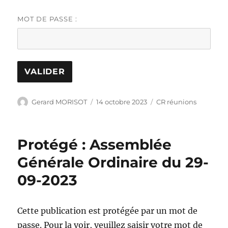
MOT DE PASSE :
Auteur
Publié
Catégories
Gerard MORISOT
14 octobre 2023
CR réunions
le
Protégé : Assemblée
Générale Ordinaire du 29-
09-2023
Cette publication est protégée par un mot de
passe. Pour la voir, veuillez saisir votre mot de