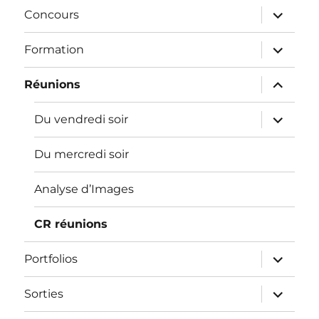
ouvrir
Concours
le
sous-
menu
ouvrir
Formation
le
sous-
menu
ouvrir
Réunions
le
sous-
menu
ouvrir
Du vendredi soir
le
sous-
menu
Du mercredi soir
Analyse d’Images
CR réunions
ouvrir
Portfolios
le
sous-
menu
ouvrir
Sorties
le
sous-