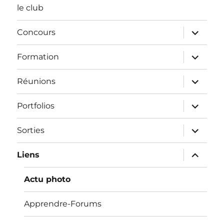
menu
le club
ouvrir
Concours
le
sous-
menu
ouvrir
Formation
le
sous-
menu
ouvrir
Réunions
le
sous-
menu
ouvrir
Portfolios
le
sous-
menu
ouvrir
Sorties
le
sous-
menu
ouvrir
Liens
le
sous-
menu
Actu photo
Apprendre-Forums