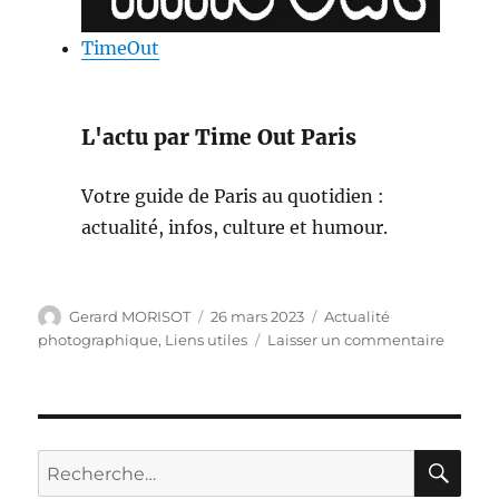
TimeOut
L'actu par Time Out Paris
Votre guide de Paris au quotidien :
actualité, infos, culture et humour.
Auteur
Publié
Catégories
Gerard MORISOT
26 mars 2023
Actualité
le
sur
photographique
,
Liens utiles
Laisser un commentaire
Actuali
photog
RE
Recherche
pour :