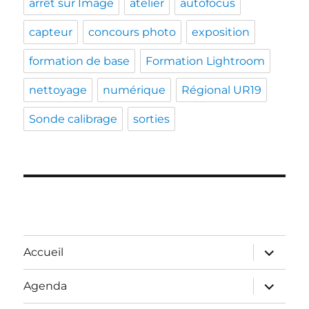
arrêt sur Image
atelier
autofocus
capteur
concours photo
exposition
formation de base
Formation Lightroom
nettoyage
numérique
Régional UR19
Sonde calibrage
sorties
ouvrir
Accueil
le
sous-
menu
ouvrir
Agenda
le
sous-