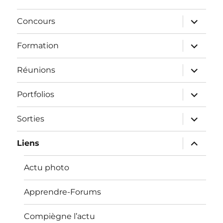
ouvrir
Concours
le
sous-
menu
ouvrir
Formation
le
sous-
menu
ouvrir
Réunions
le
sous-
menu
ouvrir
Portfolios
le
sous-
menu
ouvrir
Sorties
le
sous-
menu
ouvrir
Liens
le
sous-
menu
Actu photo
Apprendre-Forums
Compiègne l’actu