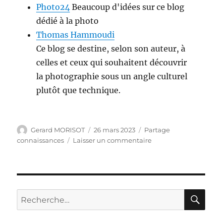
Photo24
Beaucoup d'idées sur ce blog
dédié à la photo
Thomas Hammoudi
Ce blog se destine, selon son auteur, à
celles et ceux qui souhaitent découvrir
la photographie sous un angle culturel
plutôt que technique.
Auteur
Publié
Catégories
Gerard MORISOT
26 mars 2023
Partage
le
sur
connaissances
Laisser un commentaire
Partage
connaissances
RE
Recherche
pour :