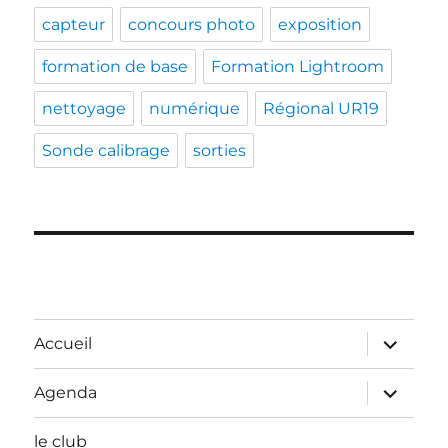
capteur
concours photo
exposition
formation de base
Formation Lightroom
nettoyage
numérique
Régional UR19
Sonde calibrage
sorties
ouvrir
Accueil
le
sous-
menu
ouvrir
Agenda
le
sous-
menu
le club