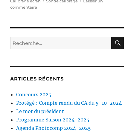
le
Étiquettes
Calibrage écran
Sonde calibrage
Laisser un
sur
commentaire
Sonde
de
calibrage
i1
Display
RE
Recherche
Pro
pour :
ARTICLES RÉCENTS
Concours 2025
Protégé : Compte rendu du CA du 5-10-2024
Le mot du président
Programme Saison 2024-2025
Agenda Photocomp 2024-2025