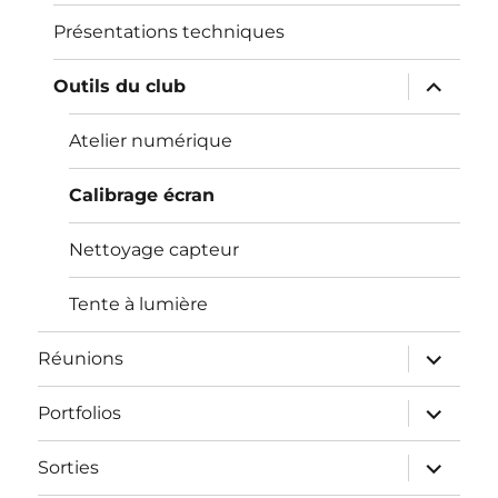
Présentations techniques
ouvrir
Outils du club
le
sous-
menu
Atelier numérique
Calibrage écran
Nettoyage capteur
Tente à lumière
ouvrir
Réunions
le
sous-
menu
ouvrir
Portfolios
le
sous-
menu
ouvrir
Sorties
le
sous-