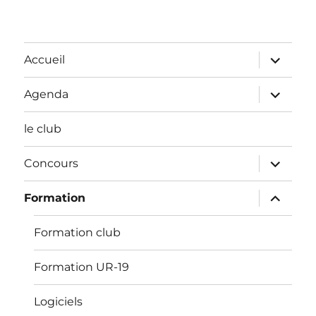
ouvrir
Accueil
le
sous-
menu
ouvrir
Agenda
le
sous-
menu
le club
ouvrir
Concours
le
sous-
menu
ouvrir
Formation
le
sous-
menu
Formation club
Formation UR-19
Logiciels