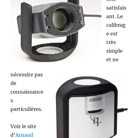
satisfais
ant. Le
calibrag
e est
très
simple
et ne
nécessite pas
de
connaissance
s
particulières.
Voir le site
d’
Arnaud