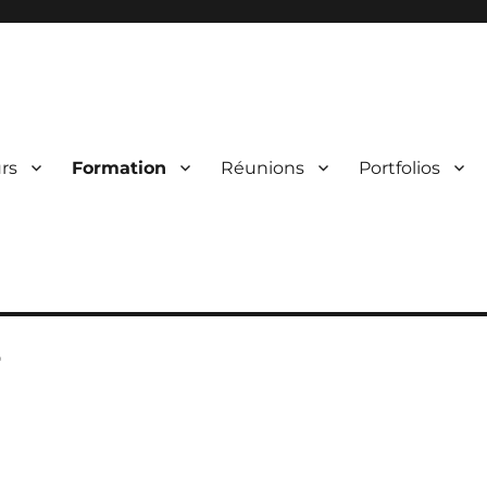
mpiègne – PVCC
rs
Formation
Réunions
Portfolios
r