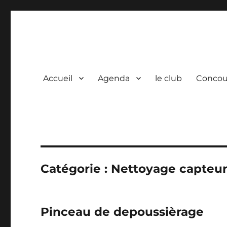
Photo Vidéo Club de Co
La photo, une passion partagée.
Accueil
Agenda
le club
Concou
Catégorie :
Nettoyage capteu
Pinceau de depoussièrage