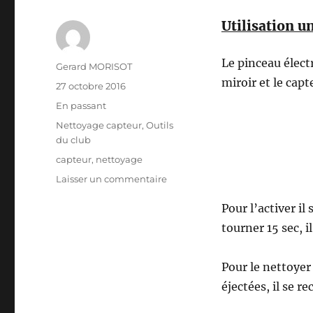
Utilisation u
Le pinceau élec
Auteur
Gerard MORISOT
miroir et le capt
Publié
27 octobre 2016
le
Format
En passant
Catégories
Nettoyage capteur
,
Outils
du club
Étiquettes
capteur
,
nettoyage
sur
Laisser un commentaire
Pinceau
Pour l’activer il 
de
depoussièrage
tourner 15 sec, i
Pour le nettoyer 
éjectées, il se 