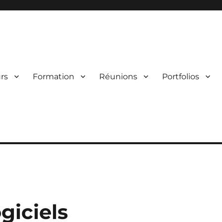
mpiègne – PVCC
rs
Formation
Réunions
Portfolios
giciels