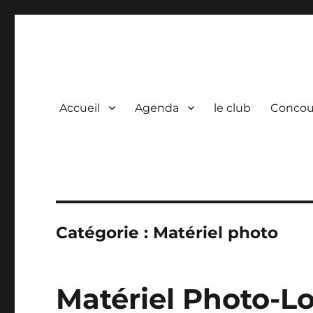
Photo Vidéo Club de Co
La photo, une passion partagée.
Accueil
Agenda
le club
Concou
Catégorie :
Matériel photo
Matériel Photo-Lo