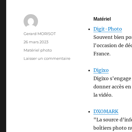
Matériel
Digit-Photo
Auteur
Gerard MORISOT
Souvent bien pos
Publié
26 mars 2023
l'occasion de dé
le
Catégories
Matériel photo
France.
sur
Laisser un commentaire
Matériel
Digixo
Photo-
Logiciels
Digixo s'engage 
donner accès en 
la vidéo.
DXOMARK
"La source d’inf
boîtiers photo n