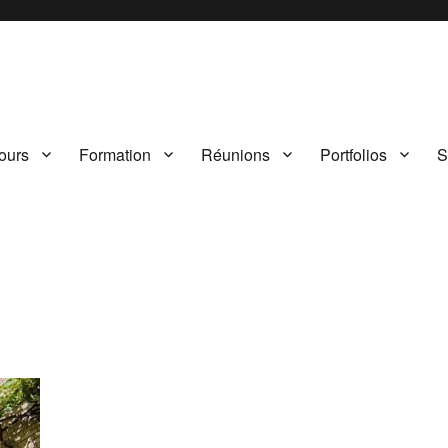
iègne – PVCC
ours
Formation
Réunions
Portfolios
S