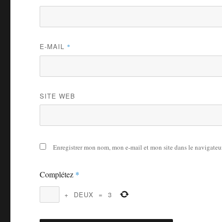
E-MAIL
*
SITE WEB
Enregistrer mon nom, mon e-mail et mon site dans le navigate
Complétez
*
+
DEUX
=
3